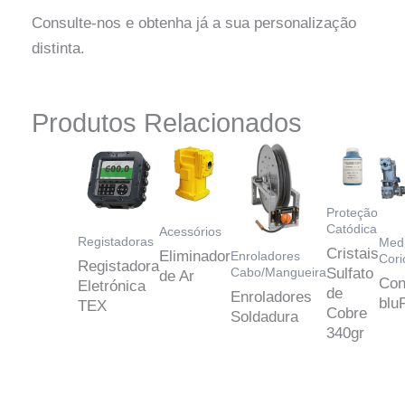
Consulte-nos e obtenha já a sua personalização
distinta.
Produtos Relacionados
Proteção
Catódica
Acessórios
Registadoras
Medi
Cristais
Eliminador
Enroladores
Cori
Registadora
Sulfato
Cabo/Mangueira
de Ar
Con
Eletrónica
de
Enroladores
blu
TEX
Cobre
Soldadura
340gr