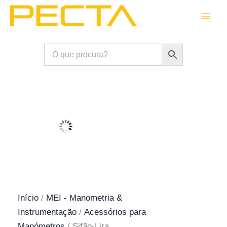
Skip
to
content
Início
/
MEI - Manometria &
Instrumentação
/
Acessórios para
Manómetros
/ Sifão-Lira