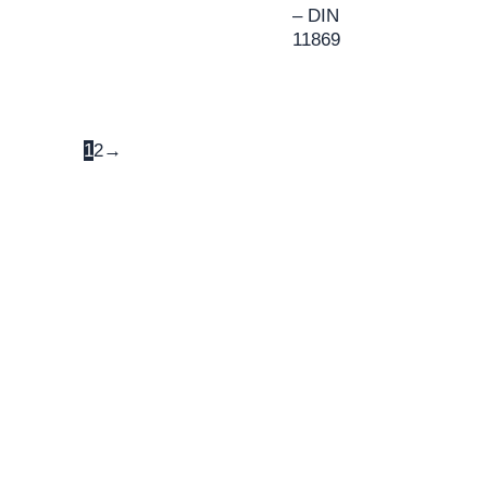
– DIN
11869
1
2
→