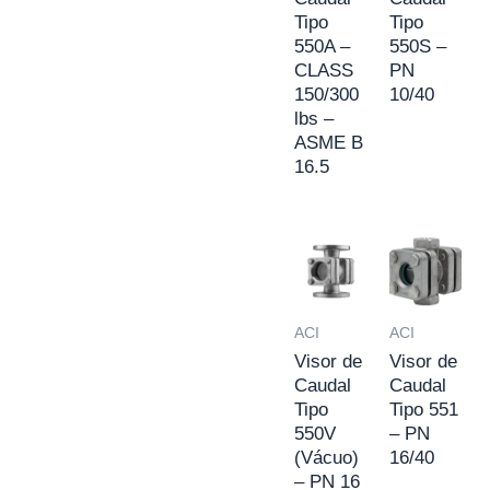
Tipo
Tipo
550A –
550S –
CLASS
PN
150/300
10/40
lbs –
ASME B
16.5
ACI
ACI
Visor de
Visor de
Caudal
Caudal
Tipo
Tipo 551
550V
– PN
(Vácuo)
16/40
– PN 16