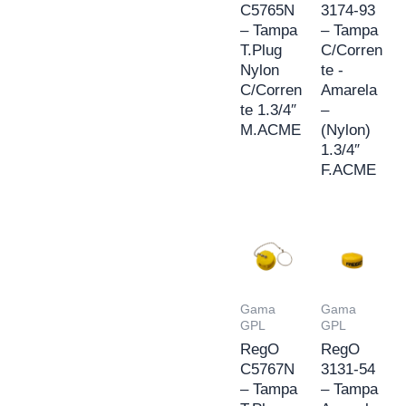
C5765N
3174-93
– Tampa
– Tampa
T.Plug
C/Corren
Nylon
te -
C/Corren
Amarela
te 1.3/4″
–
M.ACME
(Nylon)
1.3/4″
F.ACME
Gama
Gama
GPL
GPL
RegO
RegO
C5767N
3131-54
– Tampa
– Tampa