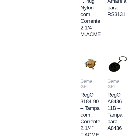
T.Plug
Amarela
Nylon
para
com
RS3131
Corrente
2.1/4″
M.ACME
Gama
Gama
GPL
GPL
RegO
RegO
3184-90
A8436-
– Tampa
11B –
com
Tampa
Corrente
para
2.1/4″
A8436
F.ACME