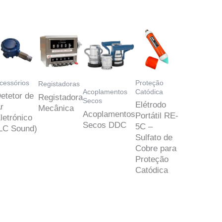
cessórios
Proteção
Registadoras
Catódica
Acoplamentos
etetor de
Registadora
Secos
Elétrodo
r
Mecânica
Acoplamentos
Portátil RE-
letrónico
Secos DDC
5C –
LC Sound)
Sulfato de
Cobre para
Proteção
Catódica