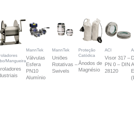
MannTek
MannTek
Proteção
ACI
A
Catódica
roladores
Válvulas
Uniões
Visor 317 –
D
bo/Mangueira
Ânodos de
Esfera
Rotativas –
PN 0 – DIN
A
roladores
Magnésio
PN10
Swivels
28120
E
dustriais
Alumínio
(