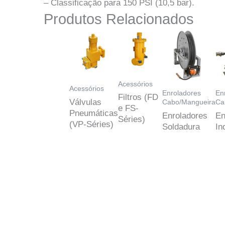
– Classificação para 150 PSI (10,5 bar).
Produtos Relacionados
Acessórios
Acessórios
Enroladores
En
Filtros (FD
Válvulas
Cabo/Mangueira
Ca
e FS-
Pneumáticas
Enroladores
En
Séries)
(VP-Séries)
Soldadura
In