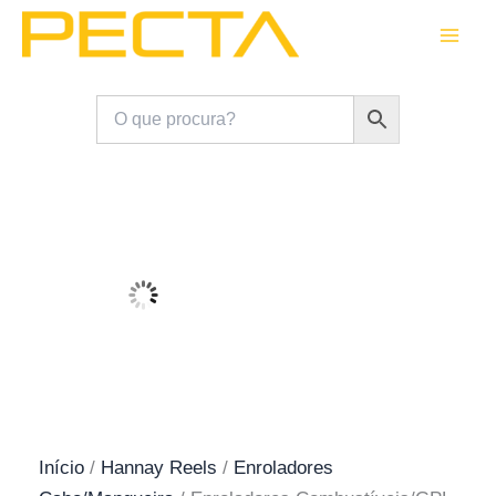
Skip
to
content
Início
/
Hannay Reels
/
Enroladores