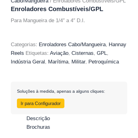
Cabo/Mangueira
/ Enroladores Combustíveis/GPL
Enroladores Combustíveis/GPL
Para Mangueira de 1/4″ a 4″ D.I.
Categorias:
Enroladores Cabo/Mangueira
,
Hannay
Reels
Etiquetas:
Aviação
,
Cisternas
,
GPL
,
Indústria Geral
,
Marítima
,
Militar
,
Petroquímica
Soluções à medida, apenas a alguns cliques:
Ir para Configurador
Descrição
Brochuras