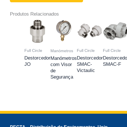
Produtos Relacionados
Full Circle
Full Circle
Full Circle
Manómetros
Destorcedor
Destorcedor
Destorcedo
Manómetros
JO
SMAC-
SMAC-F
com Visor
Victaulic
de
Segurança