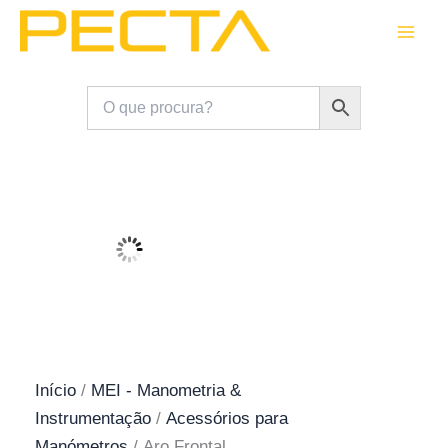
Skip
to
content
Início
/
MEI - Manometria &
Instrumentação
/
Acessórios para
Manómetros
/ Aro Frontal