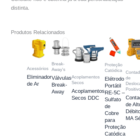
distinta.
Produtos Relacionados
Break-
Proteção
Acessórios
Away's
Catódica
Contad
Eliminador
Acoplamentos
Válvulas
de
Elétrodo
Secos
de Ar
Desloc
Break-
Portátil
Positiv
Acoplamentos
Away
RE-5C –
Conta
Secos DDC
Sulfato
de Alt
de
Débit
Cobre
MA Sé
para
Proteção
Catódica