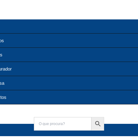
os
as
urador
sa
tos