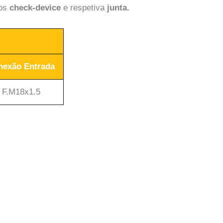
ios
check-device
e respetiva
junta.
nexão Entrada
F.M18x1.5