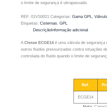
o limite de segurança é ultrapassado.
REF:
01VS0021
Categorias:
Gama GPL
,
Válvul
Etiquetas:
Cisternas
,
GPL
Descrição
Informação adicional
A
Clesse ECGE14
é uma válvula de segurança 
outros fluidos pressurizados contra situações 
controlada do fluido quando o limite de seguran
Ref.
Pr
ECGE14
Nota:
Capacid