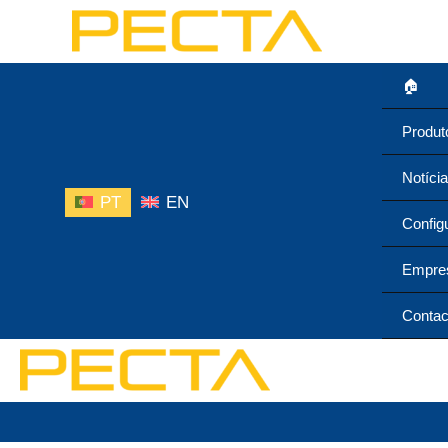
Skip
to
content
🏠︎
Produt
Notíci
PT
EN
Config
Empre
Contac