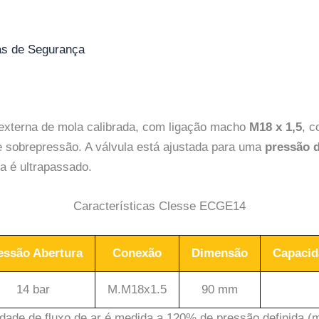
as de Segurança
externa de mola calibrada, com ligação macho
M18 x 1,5
, c
de sobrepressão. A válvula está ajustada para uma
pressão d
ça é ultrapassado.
Características Clesse ECGE14
essão Abertura
Conexão
Dimensão
Capacid
14 bar
M.M18x1.5
90 mm
ade de fluxo de ar é medida a 120% de pressão definida 