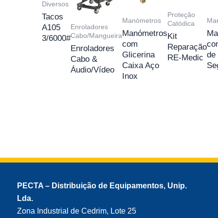
Diversos
Proteção
Tacos
Manómetros
Ma
Catódica
Enroladores
A105
Manómetros
Ma
Cabo/Mangueira
Kit
3/6000#
com
co
Reparação
Enroladores
Glicerina
de
RE-Medic
Cabo &
Caixa Aço
Se
Áudio/Vídeo
Inox
PECTA – Distribuição de Equipamentos, Unip.
Lda.
Zona Industrial de Cedrim, Lote 25