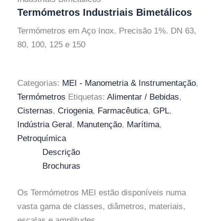
Termómetros Industriais Bimetálicos
Termómetros em Aço Inox. Precisão 1%. DN 63,
80, 100, 125 e 150
Categorias:
MEI - Manometria & Instrumentação
,
Termómetros
Etiquetas:
Alimentar / Bebidas
,
Cisternas
,
Criogenia
,
Farmacêutica
,
GPL
,
Indústria Geral
,
Manutenção
,
Marítima
,
Petroquímica
Descrição
Brochuras
Os Termómetros MEI estão disponíveis numa
vasta gama de classes, diâmetros, materiais,
escalas e amplitudes.