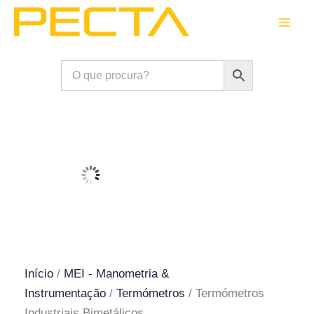
Skip
to
content
Início
/
MEI - Manometria &
Instrumentação
/
Termómetros
/ Termómetros
Industriais Bimetálicos