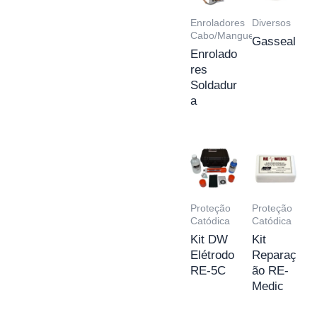
Enroladores
Diversos
Cabo/Mangueira
Gasseal
Enrolado
res
Soldadur
a
Proteção
Proteção
Catódica
Catódica
Kit DW
Kit
Elétrodo
Reparaç
RE-5C
ão RE-
Medic