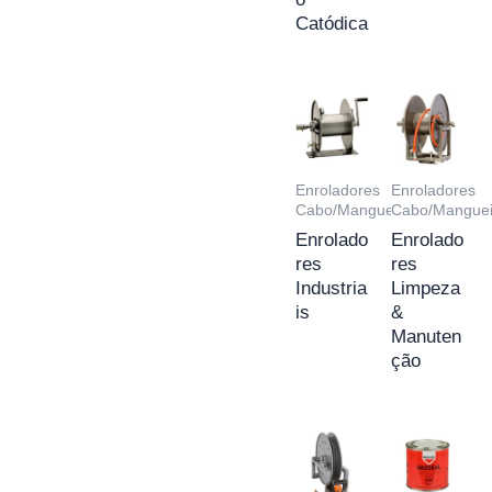
Catódica
Enroladores
Enroladores
Cabo/Mangueira
Cabo/Manguei
Enrolado
Enrolado
res
res
Industria
Limpeza
is
&
Manuten
ção