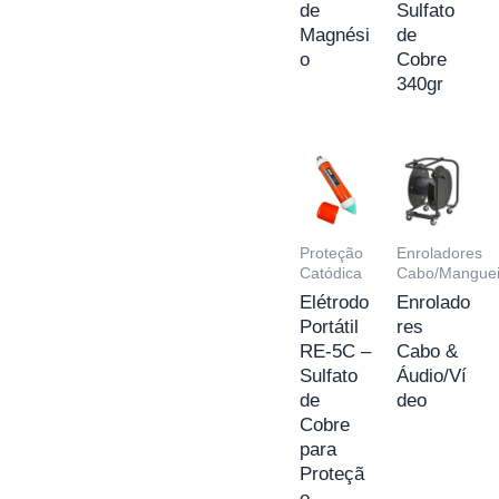
de
Sulfato
Magnési
de
o
Cobre
340gr
Proteção
Enroladores
Catódica
Cabo/Manguei
Elétrodo
Enrolado
Portátil
res
RE-5C –
Cabo &
Sulfato
Áudio/Ví
de
deo
Cobre
para
Proteçã
o