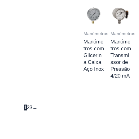
Manómetros
Manómetros
Manóme
Manóme
tros com
tros com
Glicerin
Transmi
a Caixa
ssor de
Aço Inox
Pressão
4/20 mA
1
2
3
→