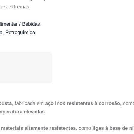
es extremas.
limentar / Bebidas
,
a
,
Petroquímica
busta
, fabricada em
aço inox resistentes à corrosão
, com
mperatura elevadas
.
materiais altamente resistentes
, como
ligas à base de n