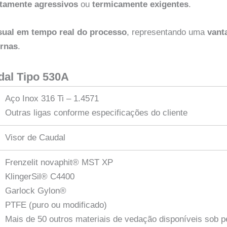
ltamente agressivos
ou
termicamente exigentes
.
isual em tempo real do processo
, representando uma
vant
rnas
.
al Tipo 530A
Aço Inox 316 Ti – 1.4571
Outras ligas conforme especificações do cliente
Visor de Caudal
Frenzelit novaphit® MST XP
KlingerSil® C4400
Garlock Gylon®
PTFE (puro ou modificado)
Mais de 50 outros materiais de vedação disponíveis sob p