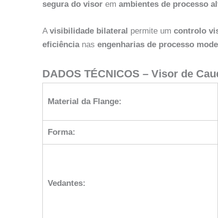
segura do visor
em
ambientes de processo a
A
visibilidade bilateral
permite um
controlo v
eficiência
nas
engenharias de processo mode
DADOS TÉCNICOS – Visor de Caud
Material da Flange:
Forma:
Vedantes: