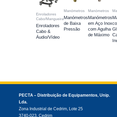
Manómetros
Manómetros
Ma
Enroladores
Manómetros
Manómetros
M
Cabo/Mangueira
de Baixa
em Aço Inox
c
Enroladores
Pressão
com Agulha
Gl
Cabo &
de Máximo
Ca
Áudio/Vídeo
In
PECTA – Distribuição de Equipamentos, Unip.
Lda.
Zona Industrial de Cedrim, Lote 25
3740-023, Cedrim