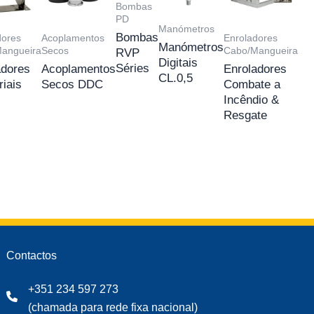
Bombas
PD
Manómetros
Bombas
dores
Acoplamentos
Enroladores
Manómetros
angueira
Secos
Cabo/Mangueira
RVP
Digitais
Séries
adores
Acoplamentos
Enroladores
CL.0,5
riais
Secos DDC
Combate a
Incêndio &
Resgate
Contactos
+351 234 597 273
(chamada para rede fixa nacional)