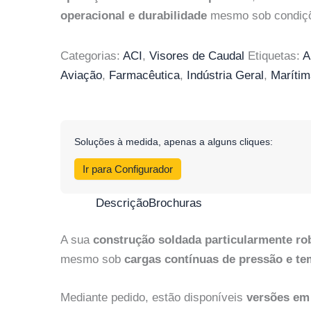
operacional e durabilidade
mesmo sob condiçõ
Categorias:
ACI
,
Visores de Caudal
Etiquetas:
A
Aviação
,
Farmacêutica
,
Indústria Geral
,
Marítim
Soluções à medida, apenas a alguns cliques:
Ir para Configurador
Descrição
Brochuras
A sua
construção soldada particularmente ro
mesmo sob
cargas contínuas de pressão e te
Mediante pedido, estão disponíveis
versões em 