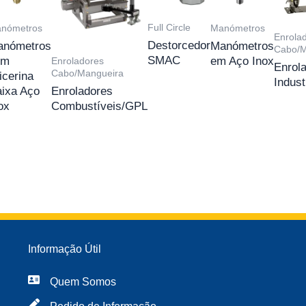
Full Circle
nómetros
Manómetros
Enrola
Destorcedor
anómetros
Manómetros
Cabo/M
SMAC
om
em Aço Inox
Enroladores
Enrol
Cabo/Mangueira
icerina
Indust
ixa Aço
Enroladores
ox
Combustíveis/GPL
Informação Útil
Quem Somos