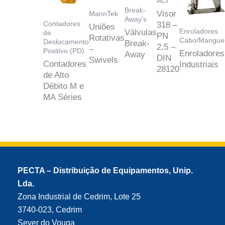
ACI
Break-
Visor
MannTek
Away's
Contadores
318 –
Uniões
Enroladores
Válvulas
de
PN
Rotativas
Cabo/Manguei
Deslocamento
Break-
2,5 –
–
Positivo (PD)
Enroladores
Away
DIN
Swivels
Contadores
Industriais
28120
de Alto
Débito M e
MA Séries
PECTA – Distribuição de Equipamentos, Unip.
Lda.
Zona Industrial de Cedrim, Lote 25
3740-023, Cedrim
Sever do Vouga