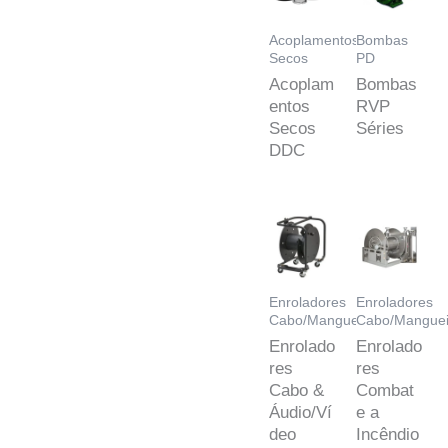
Acoplamentos
Bombas
Secos
PD
Acoplam
Bombas
entos
RVP
Secos
Séries
DDC
Enroladores
Enroladores
Cabo/Mangueira
Cabo/Manguei
Enrolado
Enrolado
res
res
Cabo &
Combat
Áudio/Ví
e a
deo
Incêndio