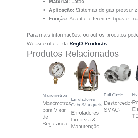
Material
: Latão
Aplicação
: Sistemas de gás pressuri
Função
: Adaptar diferentes tipos de
Para mais informações, ou outros produtos pode
Website oficial da
RegO Products
Produtos Relacionados
Re
Full Circle
Manómetros
Enroladores
Re
Destorcedor
Manómetros
Cabo/Mangueira
El
SMAC-F
com Visor
Enroladores
T
de
Limpeza &
Segurança
Manutenção