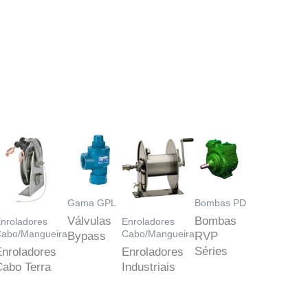
Gama GPL
Bombas PD
Válvulas
Bombas
nroladores
Enroladores
abo/Mangueira
Cabo/Mangueira
Bypass
RVP
Séries
Enroladores
Enroladores
Cabo Terra
Industriais