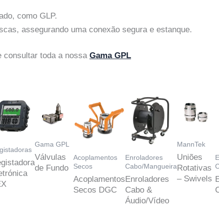
zado, como GLP.
 roscas, assegurando uma conexão segura e estanque.
 consultar toda a nossa
Gama GPL
Gama GPL
MannTek
gistadoras
Válvulas
Uniões
Acoplamentos
Enroladores
E
gistadora
Secos
Cabo/Mangueira
C
de Fundo
Rotativas
etrónica
– Swivels
Acoplamentos
Enroladores
EX
Secos DGC
Cabo &
Áudio/Vídeo