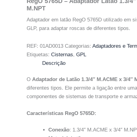
RegO 5765D – Adaptador Latão 1.3/4
M.NPT
Adaptador em latão RegO 5765D utilizado em s
GLP, para adaptar roscas de diferentes tipos.
REF:
01AD0013
Categorias:
Adaptadores e Term
Etiquetas:
Cisternas
,
GPL
Descrição
O
Adaptador de Latão 1.3/4″ M.ACME x 3/4″
diferentes tipos. Ele permite a ligação entre u
componentes de sistemas de transporte e arma
Características RegO 5765D:
Conexão
: 1.3/4″ M.ACME x 3/4″ M.NP