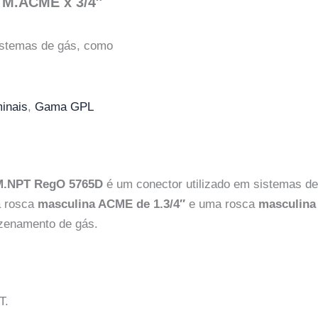
″ M.ACME x 3/4″
istemas de gás, como
inais
,
Gama GPL
 M.NPT RegO 5765D
é um conector utilizado em sistemas de
ma rosca
masculina ACME de 1.3/4″
e uma rosca
masculina
zenamento de gás.
T.