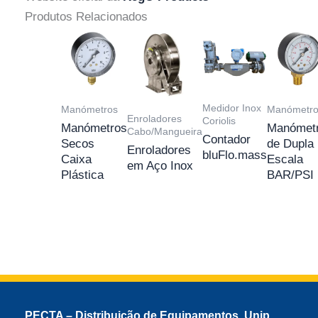
Produtos Relacionados
Medidor Inox
Manómetros
Manómetro
Enroladores
Coriolis
Manómetros
Manómet
Cabo/Mangueira
Contador
Secos
de Dupla
Enroladores
bluFlo.mass
Caixa
Escala
em Aço Inox
Plástica
BAR/PSI
PECTA – Distribuição de Equipamentos, Unip.