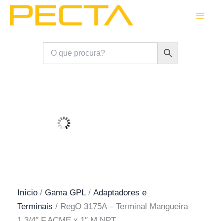
Skip
to
content
Início
/
Gama GPL
/
Adaptadores e
Terminais
/ RegO 3175A – Terminal Mangueira
1.3/4″ F.ACME x 1″ M.NPT